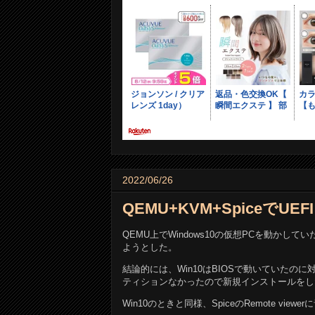
2022/06/26
QEMU+KVM+SpiceでUEF
QEMU上でWindows10の仮想PCを動かし
ようとした。
結論的には、Win10はBIOSで動いていたのに
ティションなかったので新規インストールをし
Win10のときと同様、SpiceのRemote 