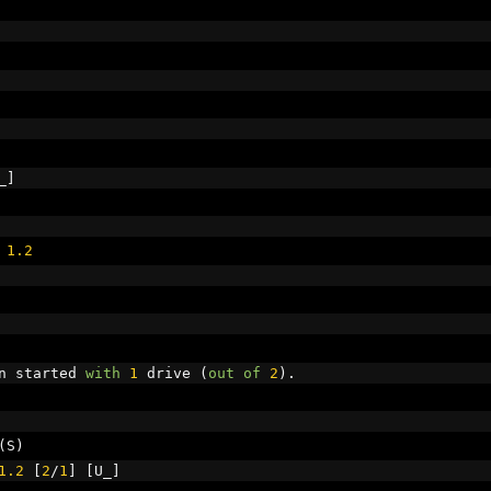
_
]
1.2
n started 
with
1
 drive 
(
out
of
2
).
(
S
)
1.2
[
2
/
1
]
[
U_
]