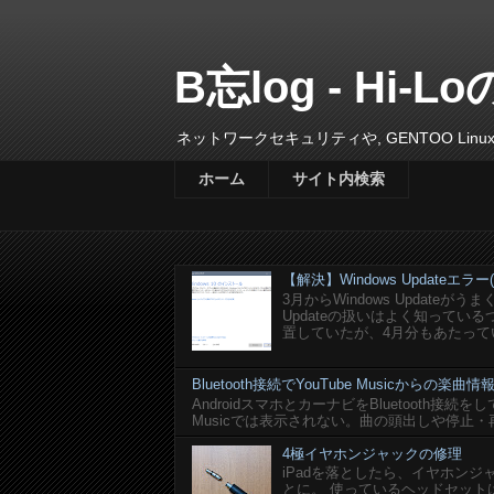
B忘log - Hi-Lo
ネットワークセキュリティや, GENTOO L
ホーム
サイト内検索
【解決】Windows Updateエラー(0x
3月からWindows Update
Updateの扱いはよく知って
置していたが、4月分もあたってい
Bluetooth接続でYouTube Musicからの
AndroidスマホとカーナビをBluetooth接続を
Musicでは表示されない。曲の頭出しや停止・
4極イヤホンジャックの修理
iPadを落としたら、イヤホン
とに。 使っているヘッドセットはlogi