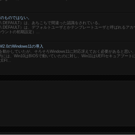
ユーザのものではない。
SERS\.DEFAULT）は、あちこちで間違った認識をされている。
USERS\.DEFAULT）は、デフォルトユーザとかテンプレートユーザと呼ばれるア
ウントの初期設定）...
M2.0のWindows11の導入
想PCを動かしていたが、そろそろWindows11に対応冴えておく必要があると思い
は、Win10はBIOSで動いていたのに対し、Win11はUEFIセキュアブート
I...