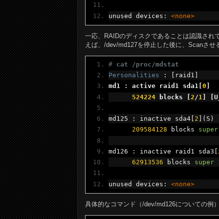
unused devices
:
<none>
一応、RAIDのディスクであることは認識されて
えば、/dev/md127を停止した後に、Scanさせ
# 
cat /proc/mdstat
Personalities
:
[
raid1
]
md1 
:
 active raid1 sda1
[
0
]
524224
 blocks 
[
2
/
1
]
[
U
md125 
:
 inactive sda4
[
2
](
S
)
209584128
 blocks 
super
md126 
:
 inactive raid1 sda3
[
62913536
 blocks 
super
unused devices
:
<none>
具体的なコマンド（/dev/md126についての例