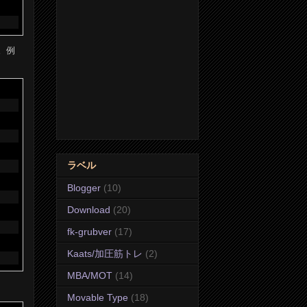
。例
ラベル
Blogger
(10)
Download
(20)
fk-grubver
(17)
Kaats/加圧筋トレ
(2)
MBA/MOT
(14)
Movable Type
(18)