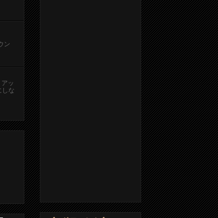
カウン
、アッ
にしな