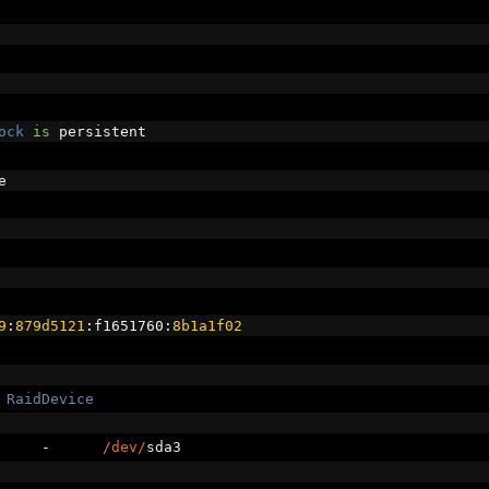
ock
is
 persistent
e
9
:
879d5121
:
f1651760
:
8b1a1f02
RaidDevice
-
/dev/
sda3