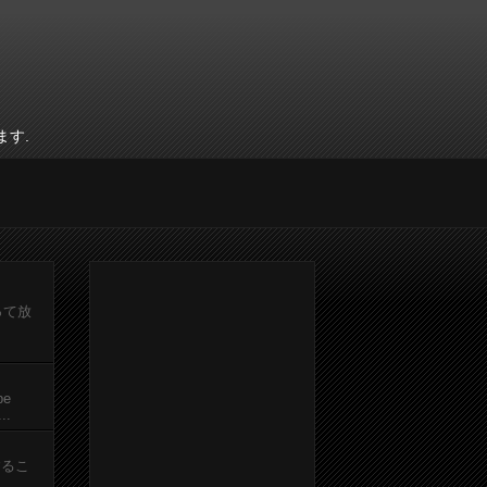
ます.
って放
be
.
するこ