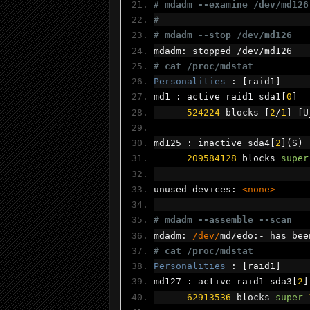
# 
mdadm --examine /dev/md126
#
# 
mdadm --stop /dev/md126
mdadm
:
 stopped 
/
dev
/
md126
# 
cat /proc/mdstat
Personalities
:
[
raid1
]
md1 
:
 active raid1 sda1
[
0
]
524224
 blocks 
[
2
/
1
]
[
U
md125 
:
 inactive sda4
[
2
](
S
)
209584128
 blocks 
super
unused devices
:
<none>
# 
mdadm --assemble --scan
mdadm
:
/dev/
md
/
edo
:-
 has bee
# 
cat /proc/mdstat
Personalities
:
[
raid1
]
md127 
:
 active raid1 sda3
[
2
]
62913536
 blocks 
super