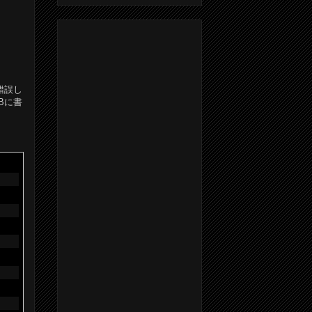
行錯誤し
SBに書