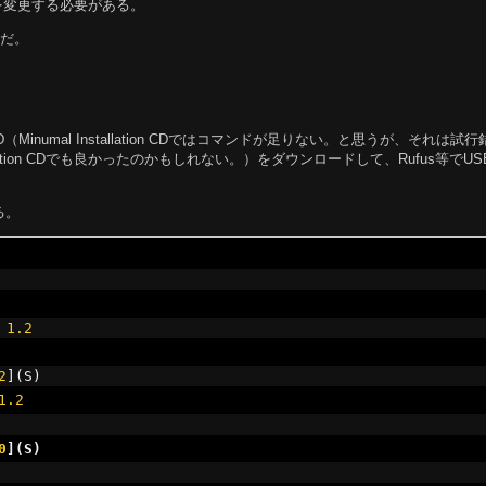
を変更する必要がある。
んだ。
n CD（Minumal Installation CDではコマンドが足りない。と思うが、それは試
allation CDでも良かったのかもしれない。）をダウンロードして、Rufus等でU
る。
1.2
2
](
S
)
1.2
0
](
S
)