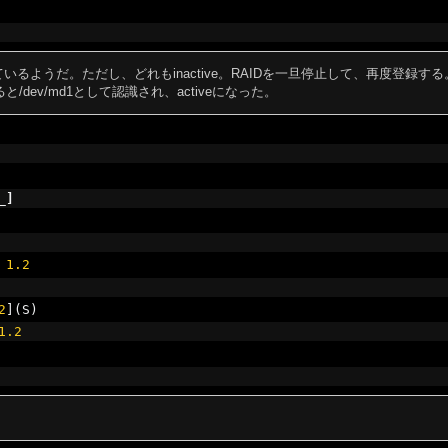
いるようだ。ただし、どれもinactive。RAIDを一旦停止して、再度登録する
ると/dev/md1として認識され、activeになった。
_
]
1.2
2
](
S
)
1.2
）