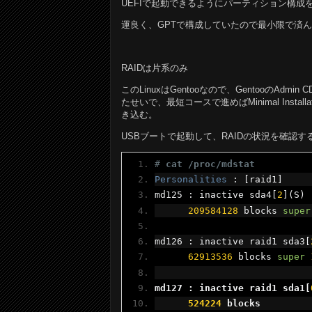
UEFIで起動できるようにパーティション構成
運良く、GPTで構成していたので最小限で済
RAIDは片系のみ
このLinuxはGentooなので、GentooのAdmi
たせいで、最短コースで進めばMinimal Inst
き込む。
USBブートで起動して、RAIDの状況を確認す
# 
cat /proc/mdstat
Personalities
:
[
raid1
]
md125 
:
 inactive sda4
[
2
](
S
)
209584128
 blocks 
super
md126 
:
 inactive raid1 sda3
[
62913536
 blocks 
super
md127 
:
 inactive raid1 sda1
[
524224
 blocks