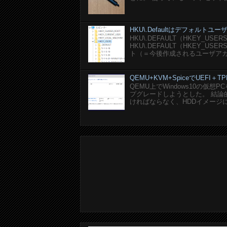
HKU\.Defaultはデフォルト
HKU\.DEFAULT（HKEY_U
HKU\.DEFAULT（HKEY_
ト（＝今後作成されるユーザアカ
QEMU+KVM+SpiceでUEFI＋TP
QEMU上でWindows10の仮
プグレードしようとした。 結論的に
ければならなく、HDDイメージにEF