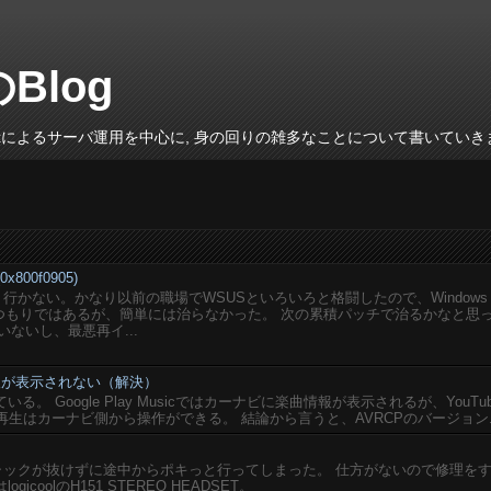
のBlog
inuxによるサーバ運用を中心に, 身の回りの雑多なことについて書いていき
800f0905)
がうまく行かない。かなり以前の職場でWSUSといろいろと格闘したので、Windows
いるつもりではあるが、簡単には治らなかった。 次の累積パッチで治るかなと思
ないし、最悪再イ...
楽曲情報が表示されない（解決）
している。 Google Play Musicではカーナビに楽曲情報が表示されるが、YouTu
再生はカーナビ側から操作ができる。 結論から言うと、AVRCPのバージョン..
ジャックが抜けずに途中からポキっと行ってしまった。 仕方がないので修理を
coolのH151 STEREO HEADSET。