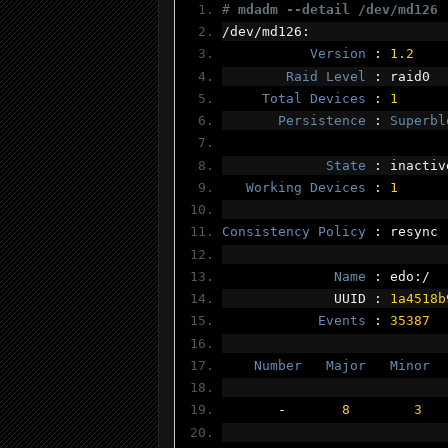
# 
mdadm --detail /dev/md126
/
dev
/
md126
:
Version
:
1.2
Raid
Level
:
 raid0
Total
Devices
:
1
Persistence
:
Superbl
State
:
 inactiv
Working
Devices
:
1
Consistency
Policy
:
 resync
Name
:
 edo
:/
              UUID 
:
1a4518b
Events
:
35387
Number
Major
Minor
-
8
3