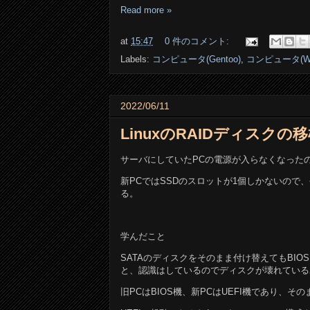
Read more »
at
15:47
0 件のコメント:
Labels:
コンピュータ(Gentoo)
,
コンピュータ(Win
2022/06/11
LinuxのRAIDディスク
サーバにしていたPCの電源が入らなくなった
新PCではSSDのスロットが1個しかないので、今まで
る。
学んだこと
SATAのディスクをそのまま付け替えてもBIO
と、認識はしているのでディスクが壊れている
旧PCはBIOS機、新PCはUEFI機であり