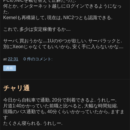
PCIのNICを載せ替えて正解だった.
何とか, インターネット越しにログインできるようになっ
た.
Kernelも再構築して, 現在は, NIC2つとも認識できる.
これで, 多少は安定稼働するか....
サーバ, 買おうかな....1Uのやつが欲しい. サーバラックと.
別にXeonじゃなくてもいいから, 安く手に入らないかな....
at
22:31
0 件のコメント:
共有
チャリ通
今日から自転車で通勤. 20分で到着できるよ. うれしー.
片道1:40かかっていた前職と比べると, 大幅な時間短縮.
現職のバス通勤でも, 40分くらいかかっていたから, ますま
す
たくさん寝られる. うれしー.