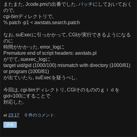
またまた, Jcode.pmの出番でした.
パッチ
にしておいておく
ので,
cgi-binディレクトリで,
% patch -p1 < awstats.search.patch
なお, suExecに引っかかって, CGIが実行できるようになる
のに
時間がかかった. error_logに
Premature end of script headers: awstats.pl
がでて, suexec_logに
target uid/gid (1000/100) mismatch with directory (1000/81)
or program (1000/81)
が出ていたら, suExecを疑うべし.
今回は, cgi-binディレクトリ, CGIそのもののｇｉｄを
gid=100にすることで
対応した.
at
23:17
0 件のコメント:
共有