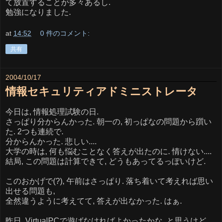
て放置することが多々あるし.
勉強になりました.
at
14:52
0 件のコメント:
共有
2004/10/17
情報セキュリティアドミニストレータ
今日は, 情報処理試験の日.
さっぱり分からんかった. 朝一の, 初っぱなの問題から躓い
た. 2つも連続で.
分からんかった. 悲しい....
大学の時は, 何も悩むことなく答えが出たのに. 情けない....
結局, この問題は計算できて, どうもあってるっぽいけど.
このおかげで(?), 午前はさっぱり. 落ち着いて考えれば思い
出せる問題も,
全然違うように考えてて, 答えが出なかった. はぁ.
昨日, VirtualPCで遊ばなければよかったかな. と思うけど,