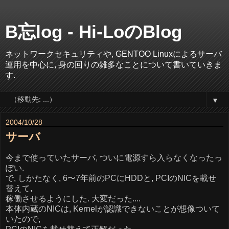
B忘log - Hi-LoのBlog
ネットワークセキュリティや, GENTOO Linuxによるサーバ
運用を中心に, 身の回りの雑多なことについて書いていきま
す.
▼
2004/10/28
サーバ
今まで使っていたサーバ, ついに電源すら入らなくなったっ
ぽい.
で, しかたなく, 6〜7年前のPCにHDDと, PCIのNICを載せ
替えて,
稼働させるようにした. 大変だった....
本体内蔵のNICは, Kernelが認識できないことが想像ついて
いたので,