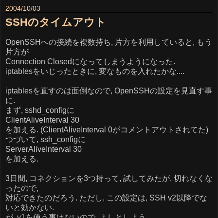
2004/10/03
SSHのタイムアウト
OpenSSHへの接続を複数持ち, 片方を利用していると, もう
片方が
Connection Closedになってしまうようになった.
iptablesをいじったときに, 変なものを入れたかな....
iptablesを直すのは面倒なので, OpenSSHの設定を見直す事
に.
まず, sshd_configに
ClientAliveInterval 30
を加える. (ClientAliveInterval 0がコメントアウトされてた)
つづいて, ssh_configに
ServerAliveInterval 30
を加える.
3日間, コネクションを3つ持って, 試してみたが, 切れなくな
ったので,
対応できたのだろう. ただし, この設定は, SSH v2以降でな
いと効かない.
が, v1を使う事はないので, よしとしよう.