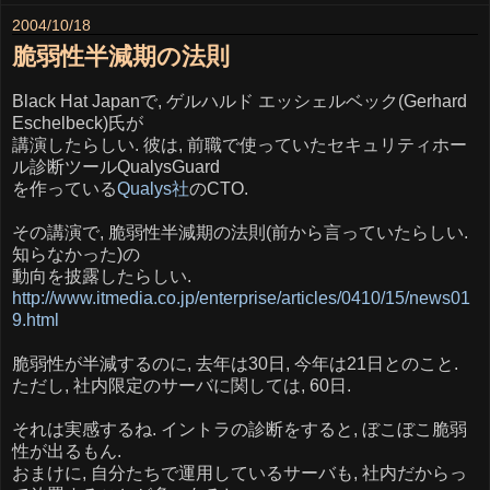
2004/10/18
脆弱性半減期の法則
Black Hat Japanで, ゲルハルド エッシェルベック(Gerhard
Eschelbeck)氏が
講演したらしい. 彼は, 前職で使っていたセキュリティホー
ル診断ツールQualysGuard
を作っている
Qualys社
のCTO.
その講演で, 脆弱性半減期の法則(前から言っていたらしい.
知らなかった)の
動向を披露したらしい.
http://www.itmedia.co.jp/enterprise/articles/0410/15/news01
9.html
脆弱性が半減するのに, 去年は30日, 今年は21日とのこと.
ただし, 社内限定のサーバに関しては, 60日.
それは実感するね. イントラの診断をすると, ぼこぼこ脆弱
性が出るもん.
おまけに, 自分たちで運用しているサーバも, 社内だからっ