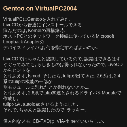
Gentoo on VirtualPC2004
VirtualPCにGentooを入れてみた.
LiveCDから普通にインストールできる.
悩んだのは, Kernelの再構築時.
ホストPCとのネットワーク接続に使っているMicrosoft
Loopback Adapterの
デバイスドライバは, 何を指定すればよいのか...
LiveCDではちゃんと認識しているので, 認識はできるはず.
ぐぐってみても, らしきものは得られなかったので, LiveCD
からヒントを.
とりあえず, lsmod. そしたら, tulipが出てきた. 2.6系は, 2.4
系のtulipの機能の一部が
別モジュールに別れたとか別れないとか....
とりあえず, 2.6系でtulip関連とされるドライバをModuleで
作成し,
tulipのみ, autoloadさせるようにした.
それで, ちゃんと認識したので, ラッキー.
個人的なメモ: CB-TXDは, VIA-rhineでいいらしい.