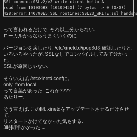
SSL_connect:SSLv2/v3 write client hello A

read from 101036B8 [10109450] (7 bytes => 0 (0x0))

って言われるだけで, それ以上分からない.
ローカルからならうまくいくのに....
バージョンを戻したり, /etc/xinetd.d/ipop3dを確認したりと,
いろいろやったが, SSLなしでコンパイルしてみて分かっ
た.
SSLが原因じゃない.
そういえば, /etc/xinetd.confに,
only_from local
って言葉があった. これか????
あたりー.
そう言えば, この間, xinetdをアップデートさせるだけさせ
て,
リスタートかけてなかった気もする.
3時間半かかった....