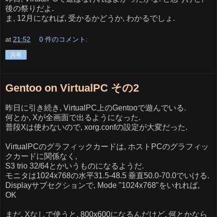
後の祭りだよ.
ま, 12月になれば, 受かるかどうか, わかるでしょ.
at
21:52
0 件のコメント:
共有
Gentoo on VirtualPC その2
昨日に引き続き, VirtualPC上のGentooで遊んでいる.
何とか, Xが全画面で出るようになった.
普段Xは使わないので, xorg.confの設定が大変だった.
VirtualPCのグラフィックカードは, ホストPCのグラフィッ
クカードに関係なく,
S3 trio 32/64とかいうものになるようだ.
モニタは1024x768の水平31.5-48.5 垂直50.0-70.0でいける.
Displayサブセクションで, Mode "1024x768"をいれれば,
OK
まだ, Xなしで使うと, 800x600になるんだけど, 何とかなら