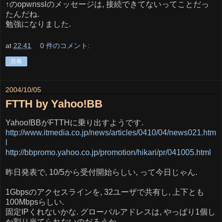
↑のopwnsslのメッセージは, 接続できてないってことだっ
たんだね.
勉強になりました.
at
22:41
0 件のコメント:
共有
2004/10/05
FTTH by Yahoo!BB
Yahoo!BBがFTTHに乗り出すようです.
http://www.itmedia.co.jp/news/articles/0410/04/news021.htm
l
http://bbpromo.yahoo.co.jp/promotion/hikari/pr/041005.html
昨日発表で, 10/5から受付開始らしい, って今日じゃん.
1Gbpsのアクセスラインを, 32ユーザで共有し, 上下とも
100Mbpsらしい.
固定IPくれないかな. グローバルアドレスは, やっぱり1個し
か割り当てられないのだろうか...