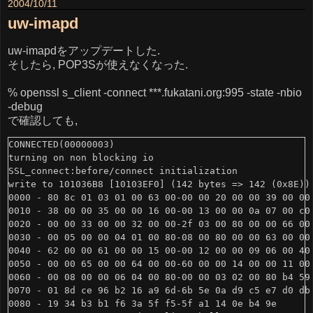
2004/10/11
uw-imapd
uw-imapdをアップデートした.
そしたら, POP3Sが使えなくなった.
% openssl s_client -connect ***.fukatani.org:995 -state -nbio
-debug
で確認しても,
CONNECTED(00000003)

turning on non blocking io

SSL_connect:before/connect initialization

write to 101036B8 [10103EF0] (142 bytes => 142 (0x8E))

0000 - 80 8c 01 03 01 00 63 00-00 00 20 00 00 39 00 00 
0010 - 38 00 00 35 00 00 16 00-00 13 00 00 0a 07 00 c0 
0020 - 00 00 33 00 00 32 00 00-2f 03 00 80 00 00 66 00 
0030 - 00 05 00 00 04 01 00 80-08 00 80 00 00 63 00 00 
0040 - 62 00 00 61 00 00 15 00-00 12 00 00 09 06 00 40 
0050 - 00 00 65 00 00 64 00 00-60 00 00 14 00 00 11 00 
0060 - 00 08 00 00 06 04 00 80-00 00 03 02 00 80 b4 59 
0070 - 01 8d ce 96 b2 16 a9 6d-6b 5e 0a d9 c5 e7 d0 db 
0080 - 19 34 b3 b1 f6 3a 5f f5-5f a1 14 0e b4 9e       