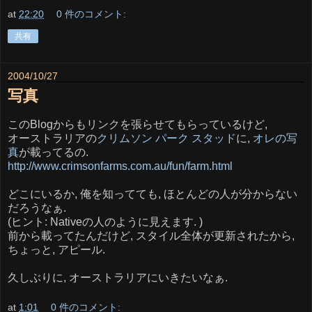
at
22:20
0 件のコメント:
共有
2004/10/27
写真
このBlogからもリンクを張らせてもらっているけど,
オーストラリアの
クリムソン パーク スタッド
に,
オレの写
真
が載ってるの.
http://www.crimsonfarms.com.au/fun/farm.html
どこにいるか, 俺を知ってても, ほとんどの人が分からない
だろうなぁ.
(ヒント: Nativeの人のように見えます. )
前から載ってたんだけど, スタイル全体が更新されたから,
ちょっと, アピール.
久しぶりに, オーストラリアにいきたいなぁ.
at
1:01
0 件のコメント: