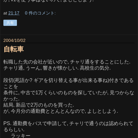
at
21:17
0 件のコメント:
共有
2004/10/02
自転車
転職した先の会社が近いので, チャリ通をすることにした.
チャリ通, うーん, 響きが懐かしい. 高校生の気分.
段切(死語か? ギアを切り替える事が出来る事ね)付きである
ことを
条件に, 中古で1万くらいのものを探していたが, 見つからな
かった.
結局, 新品で2万のものを買った.
が, 今月分の通勤費ととんとんなので, よしとしよう.
PS. 通勤費をバスで申請して, チャリで通うのは認められて
るらしい.
ラッキー