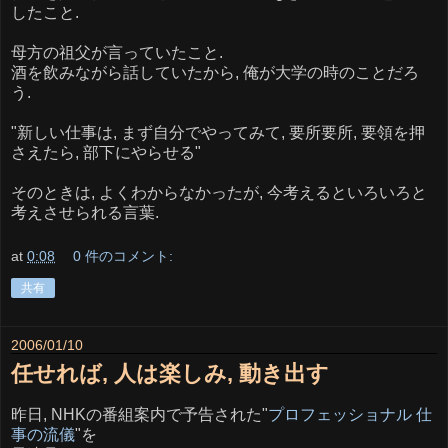
したこと.
母方の祖父が言っていたこと.
酒を飲みながら話していたから, 俺が大学の時のことだろ
う.
"新しい仕事は, まず自分でやってみて, 要所要所, 要領を押
さえたら, 部下にやらせる"
そのときは, よくわからなかったが, 今考えるといろいろと
考えさせられる言葉.
at
0:08
0 件のコメント:
共有
2006/01/10
任せれば, 人は楽しみ, 動き出す
昨日, NHKの番組案内で予告された"
プロフェッショナル 仕
事の流儀
"を