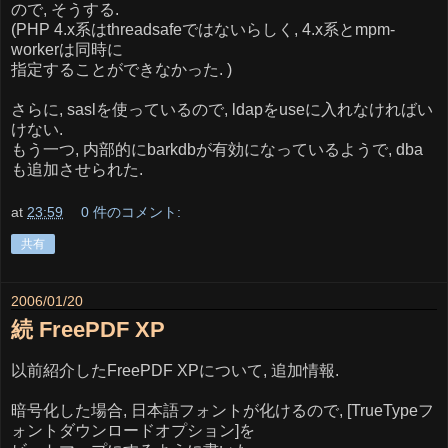
ので, そうする.
(PHP 4.x系はthreadsafeではないらしく, 4.x系とmpm-
workerは同時に
指定することができなかった. )
さらに, saslを使っているので, ldapをuseに入れなければい
けない.
もう一つ, 内部的にbarkdbが有効になっているようで, dba
も追加させられた.
at
23:59
0 件のコメント:
共有
2006/01/20
続 FreePDF XP
以前紹介したFreePDF XPについて, 追加情報.
暗号化した場合, 日本語フォントが化けるので, [TrueTypeフ
ォントダウンロードオプション]を