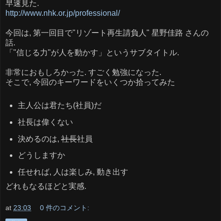
早速見た.
http://www.nhk.or.jp/professional/
今回は, 第一回目で"リゾート再生請負人" 星野佳路 さんの
話.
「"信じる力"が人を動かす」というサブタイトル.
非常におもしろかった. すごく勉強になった.
そこで, 今回のキーワードをいくつか拾ってみた
主人公は君たち(社員)だ
社長は偉くない
決めるのは,
社長
社員
どうしますか
任せれば, 人は楽しみ, 動き出す
どれもなるほどと実感.
at
23:03
0 件のコメント: