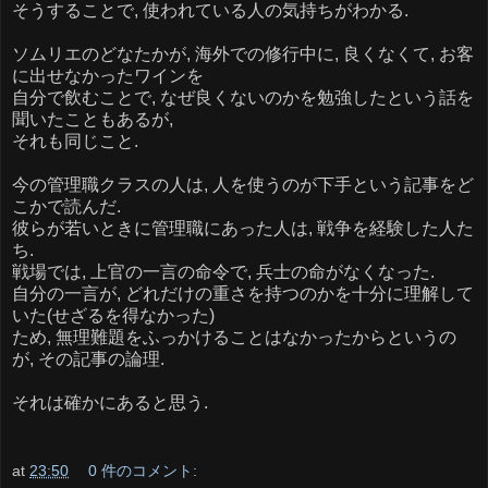
そうすることで, 使われている人の気持ちがわかる.
ソムリエのどなたかが, 海外での修行中に, 良くなくて, お客
に出せなかったワインを
自分で飲むことで, なぜ良くないのかを勉強したという話を
聞いたこともあるが,
それも同じこと.
今の管理職クラスの人は, 人を使うのが下手という記事をど
こかで読んだ.
彼らが若いときに管理職にあった人は, 戦争を経験した人た
ち.
戦場では, 上官の一言の命令で, 兵士の命がなくなった.
自分の一言が, どれだけの重さを持つのかを十分に理解して
いた(せざるを得なかった)
ため, 無理難題をふっかけることはなかったからというの
が, その記事の論理.
それは確かにあると思う.
at
23:50
0 件のコメント: