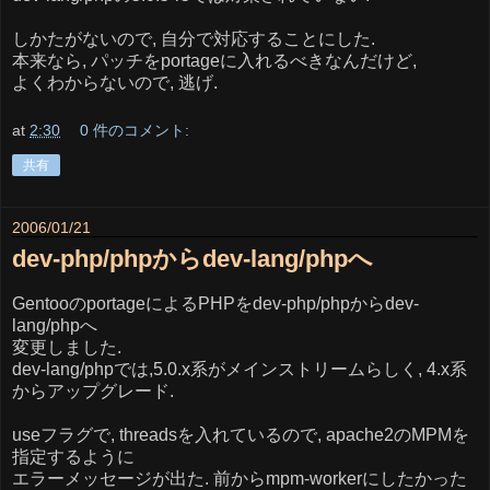
しかたがないので, 自分で対応することにした.
本来なら, パッチをportageに入れるべきなんだけど,
よくわからないので, 逃げ.
at
2:30
0 件のコメント:
共有
2006/01/21
dev-php/phpからdev-lang/phpへ
GentooのportageによるPHPをdev-php/phpからdev-
lang/phpへ
変更しました.
dev-lang/phpでは,5.0.x系がメインストリームらしく, 4.x系
からアップグレード.
useフラグで, threadsを入れているので, apache2のMPMを
指定するように
エラーメッセージが出た. 前からmpm-workerにしたかった