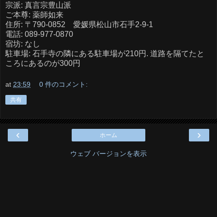
宗派: 真言宗豊山派
ご本尊: 薬師如来
住所: 〒790-0852 愛媛県松山市石手2-9-1
電話: 089-977-0870
宿坊: なし
駐車場: 石手寺の隣にある駐車場が210円. 道路を隔てたと
ころにあるのが300円
at
23:59
0 件のコメント:
共有
‹
›
ホーム
ウェブ バージョンを表示