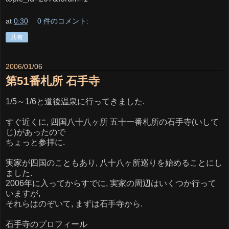
at
0:30
0 件のコメント:
共有
2006/01/06
第51番札所 石手寺
1/5～1/6と道後温泉に行ってきました.
すぐ近くに, 四国八十八ヶ所 五十一番札所の石手寺(いして
じ)があったので
ちょっと参拝に.
実家が四国のこともあり, 八十八ヶ所巡りを始めることにし
ました.
2006年に入ってからすでに, 実家の周辺はいくつか行って
いますが,
それらはのぞいて, まずは石手寺から.
石手寺のプロフィール