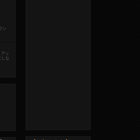
カウン
、アッ
にしな