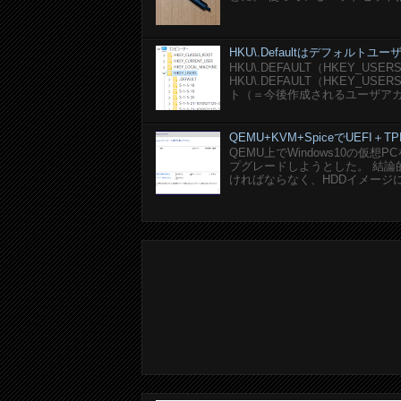
HKU\.Defaultはデフォルト
HKU\.DEFAULT（HKEY_U
HKU\.DEFAULT（HKEY_
ト（＝今後作成されるユーザアカ
QEMU+KVM+SpiceでUEFI＋TP
QEMU上でWindows10の仮
プグレードしようとした。 結論的に
ければならなく、HDDイメージにEF