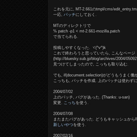
これを元に, MT-2.661のtmpl/cms/edit_entry
一応,
パッチ
にしておく.
MTのディレクトリで
% patch -p1 < mt-2.661-mozilla.patch
で当てられる.
投稿しやすくなった. ヾ(^v^)k
これで終わろうと思っていたら, こんなページ
(http://bluesky.sub.jp/blog/archives/2004/050
見つけてしまったので, こっちも取り込む.
でも, if(document.selection)がどうも
こっちも, パッチを作成. 上のパッチは使わずに
2004/07/02
上のパッチ, バグがあった. (Thanks: u-san)
変更.
こっち
を使う.
2004/07/08
またまたバグがあった. どうもキャッシュから
新しいやつ
を使う.
2007/02/16