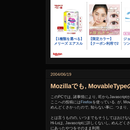
2004/06/19
Mozillaでも, MovableT
このPCでは, 諸事情により, IEからJavascr
ここへの投稿には
Firefox
を使っている. が, Mov
めんどくさかったので, 知らない事に. つまり,
とは言うものの, いつまでもそうしてはおけな
Hi-Loは, Javascriptに詳しくないし, めん
にあったやつをそのまま利用.