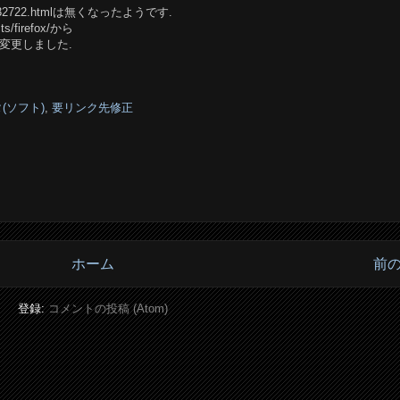
4/0509232722.htmlは無くなったようです.
ts/firefox/から
efox/に変更しました.
(ソフト)
,
要リンク先修正
ホーム
前
登録:
コメントの投稿 (Atom)