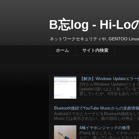
B忘log - Hi-Lo
ネットワークセキュリティや, GENTOO L
ホーム
サイト内検索
【解決】Windows Updateエラー(0x
3月からWindows Update
Updateの扱いはよく知って
置していたが、4月分もあたってい
Bluetooth接続でYouTube Musicからの
AndroidスマホとカーナビをBluetooth接続を
Musicでは表示されない。曲の頭出しや停止・
4極イヤホンジャックの修理
iPadを落としたら、イヤホン
とに。 使っているヘッドセットはlogi