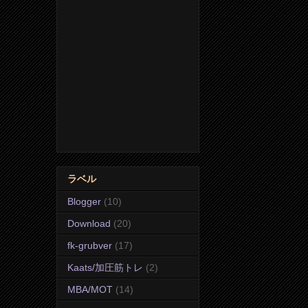
ラベル
Blogger
(10)
Download
(20)
fk-grubver
(17)
Kaats/加圧筋トレ
(2)
MBA/MOT
(14)