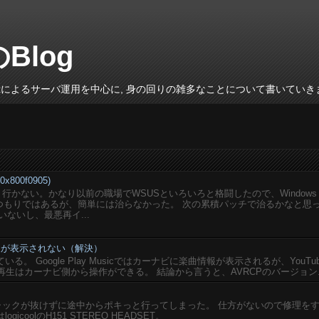
のBlog
inuxによるサーバ運用を中心に, 身の回りの雑多なことについて書いていき
800f0905)
がうまく行かない。かなり以前の職場でWSUSといろいろと格闘したので、Windows
いるつもりではあるが、簡単には治らなかった。 次の累積パッチで治るかなと思
ないし、最悪再イ...
楽曲情報が表示されない（解決）
している。 Google Play Musicではカーナビに楽曲情報が表示されるが、YouTu
再生はカーナビ側から操作ができる。 結論から言うと、AVRCPのバージョン..
ジャックが抜けずに途中からポキっと行ってしまった。 仕方がないので修理を
coolのH151 STEREO HEADSET。