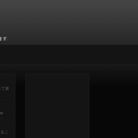
ます.
って放
be
.
するこ