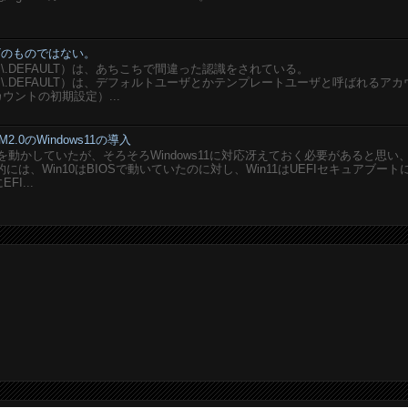
ユーザのものではない。
SERS\.DEFAULT）は、あちこちで間違った認識をされている。
USERS\.DEFAULT）は、デフォルトユーザとかテンプレートユーザと呼ばれるア
ウントの初期設定）...
M2.0のWindows11の導入
想PCを動かしていたが、そろそろWindows11に対応冴えておく必要があると思い
は、Win10はBIOSで動いていたのに対し、Win11はUEFIセキュアブート
I...