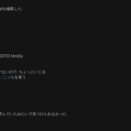
.tmplを編集した.
9232722.html)を
うまく働かないので, ちょっといじる.
,
こっち
を使う.
呼んでいたみたいで見つけられなかった.