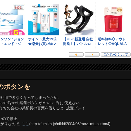
ypeのボタンを
iptが利用できなくなってしまったため,
ableTypeの編集ボタンがMozillaでは, 使えない.
 うちの会社の某部長の言葉を借りると. 放置プレイ.
いので修正.
どくさがりなので,
ここ
(http://fumika.jp/nikki/2004/05/moz_mt_button4)