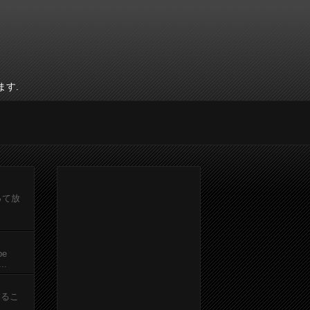
ます.
って放
be
.
するこ