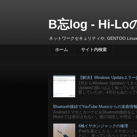
B忘log - Hi-Lo
ネットワークセキュリティや, GENTOO L
ホーム
サイト内検索
【解決】Windows Updateエラー(0x
3月からWindows Update
Updateの扱いはよく知って
置していたが、4月分もあたってい
Bluetooth接続でYouTube Musicからの
AndroidスマホとカーナビをBluetooth接続を
Musicでは表示されない。曲の頭出しや停止・
4極イヤホンジャックの修理
iPadを落としたら、イヤホン
とに。 使っているヘッドセットはlogi