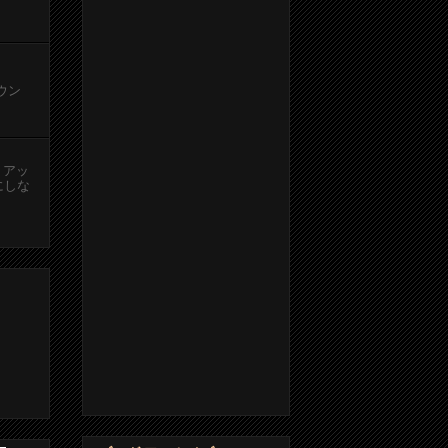
カウン
、アッ
にしな