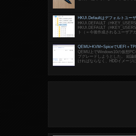
HKU\.Defaultはデフォルト
HKU\.DEFAULT（HKEY_U
HKU\.DEFAULT（HKEY_
ト（＝今後作成されるユーザアカ
QEMU+KVM+SpiceでUEFI＋TP
QEMU上でWindows10の仮
プグレードしようとした。 結論的に
ければならなく、HDDイメージにEF