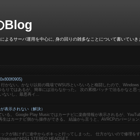
のBlog
inuxによるサーバ運用を中心に, 身の回りの雑多なことについて書いていき
800f0905)
がうまく行かない。かなり以前の職場でWSUSといろいろと格闘したので、Windows
いるつもりではあるが、簡単には治らなかった。 次の累積パッチで治るかなと思
ないし、最悪再イ...
楽曲情報が表示されない（解決）
している。 Google Play Musicではカーナビに楽曲情報が表示されるが、YouTu
再生はカーナビ側から操作ができる。 結論から言うと、AVRCPのバージョン..
ジャックが抜けずに途中からポキっと行ってしまった。 仕方がないので修理を
coolのH151 STEREO HEADSET。