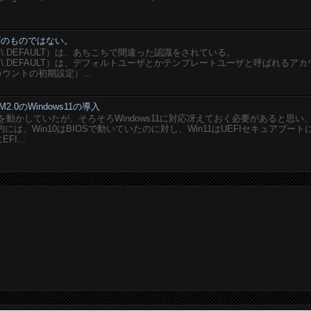
ユーザのものではない。
SERS\.DEFAULT）は、あちこちで間違った認識をされている。
USERS\.DEFAULT）は、デフォルトユーザとかテンプレートユーザと呼ばれるア
ウントの初期設定）...
M2.0のWindows11の導入
想PCを動かしていたが、そろそろWindows11に対応冴えておく必要があると思い
は、Win10はBIOSで動いていたのに対し、Win11はUEFIセキュアブート
I...