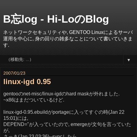
B忘log - Hi-LoのBlog
ネットワークセキュリティや, GENTOO Linuxによるサーバ
運用を中心に, 身の回りの雑多なことについて書いていきま
す.
▼
2007/01/23
linux-igd 0.95
gentooのnet-misc/linux-igdのhard maskが外れました.
~x86はまだついているけど.
linux-igd-0.95.ebuildがportageに入ってすぐの時(Jan 22
15:01)には,
DEPEND="
が入っていたので, emergeが文句を言っていた
が,
さっき(Jan 23 03:36)--syncしたら