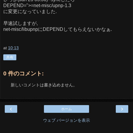
DEPEND=">=net-misc/upnp-1.3
に変更になっていました.
早速試しますが,
net-misc/libupnpにDEPENDしてもらえないかなぁ.
at
10:13
共有
0 件のコメント:
新しいコメントは書き込めません。
‹
›
ホーム
ウェブ バージョンを表示