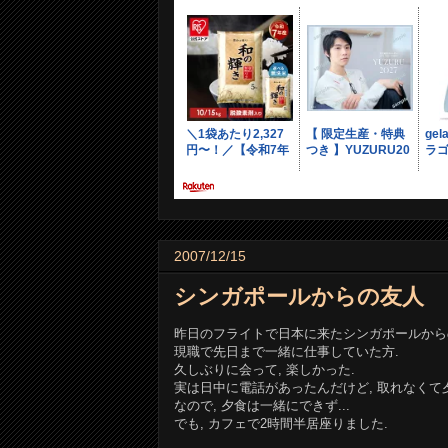
2007/12/15
シンガポールからの友人
昨日のフライトで日本に来たシンガポールから
現職で先日まで一緒に仕事していた方.
久しぶりに会って, 楽しかった.
実は日中に電話があったんだけど, 取れなくて夕
なので, 夕食は一緒にできず...
でも, カフェで2時間半居座りました.