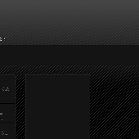
ます.
って放
be
.
するこ