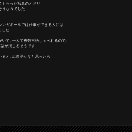
てもらった写真のとおり,
そうな方でした.
 シンガポールでは仕事ができる人には
した.
がいて, 一人で複数言語しゃべれるので,
言語が混じるそうです.
ると, 広東語かなと思ったら,