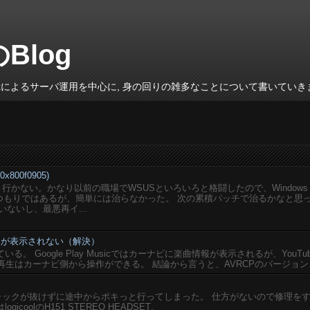
のBlog
inuxによるサーバ運用を中心に, 身の回りの雑多なことについて書いていき
800f0905)
がうまく行かない。かなり以前の職場でWSUSといろいろと格闘したので、Windows
いるつもりではあるが、簡単には治らなかった。 次の累積パッチで治るかなと思
ないし、最悪再イ...
楽曲情報が表示されない（解決）
している。 Google Play Musicではカーナビに楽曲情報が表示されるが、YouTu
再生はカーナビ側から操作ができる。 結論から言うと、AVRCPのバージョン..
ジャックが抜けずに途中からポキっと行ってしまった。 仕方がないので修理を
coolのH151 STEREO HEADSET。