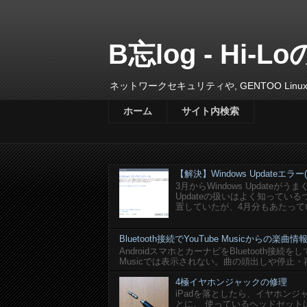
B忘log - Hi-Lo
ネットワークセキュリティや, GENTOO L
ホーム
サイト内検索
【解決】Windows Updateエラー(0x
3月からWindows Update
Updateの扱いはよく知って
置していたが、4月分もあたってい
Bluetooth接続でYouTube Musicからの
AndroidスマホとカーナビをBluetooth接続を
Musicでは表示されない。曲の頭出しや停止・
4極イヤホンジャックの修理
iPadを落としたら、イヤホン
とに。 使っているヘッドセットはlogi