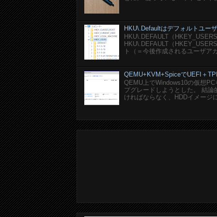
HKU\.Defaultはデフォルト
HKU\.DEFAULT（HKEY_U
HKU\.DEFAULT（HKEY_
ト（＝今後作成されるユーザアカ
QEMU+KVM+SpiceでUEFI＋TP
QEMU上でWindows10の仮
プグレードしようとした。 結論的に
ければならなく、HDDイメージにEF