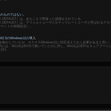
ユーザのものではない。
SERS\.DEFAULT）は、あちこちで間違った認識をされている。
USERS\.DEFAULT）は、デフォルトユーザとかテンプレートユーザと呼ばれるア
ウントの初期設定）...
M2.0のWindows11の導入
想PCを動かしていたが、そろそろWindows11に対応冴えておく必要があると思い
は、Win10はBIOSで動いていたのに対し、Win11はUEFIセキュアブート
I...