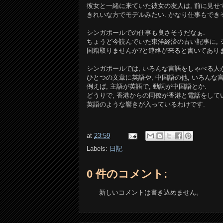
彼女と一緒に来ていた彼女の友人は, 前に見せ
きれいな方でモデルみたい. かなり仕事もでき
シンガポールでの仕事も良さそうだなぁ.
ちょうど今読んでいた東洋経済の古い記事に,
国籍取りませんか?と連絡が来ると書いてありま
シンガポールでは, いろんな言語をしゃべる人
ひとつの文章に英語や, 中国語の他, いろんな
例えば, 主語が英語で, 動詞が中国語とか.
どうりで, 香港からの同僚が香港と電話をしてい
英語のような響きが入っているわけです.
at
23:59
Labels:
日記
0 件のコメント:
新しいコメントは書き込めません。