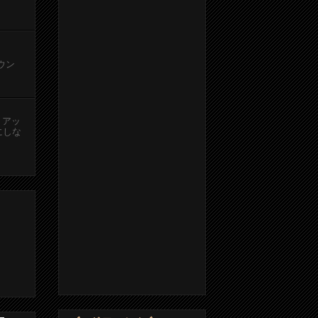
カウン
、アッ
にしな