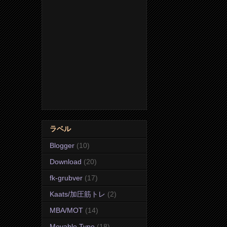
ラベル
Blogger
(10)
Download
(20)
fk-grubver
(17)
Kaats/加圧筋トレ
(2)
MBA/MOT
(14)
Movable Type
(18)