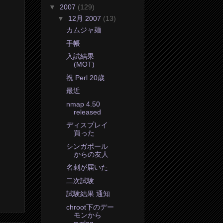
▼
2007
(129)
▼
12月 2007
(13)
カムジャ麺
手帳
入試結果
(MOT)
祝 Perl 20歳
最近
nmap 4.50
released
ディスプレイ
買った
シンガポール
からの友人
名刺が届いた
二次試験
試験結果 通知
chroot下のデー
モンから
syslog