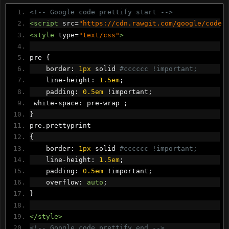
<!-- Google code prettify start -->
<script
src
=
"https://cdn.rawgit.com/google/code-
<style
type
=
"text/css"
>
pre 
{
    border
:
1px
 solid 
#cccccc !important;
    line
-
height
:
1.5em
;
    padding
:
0.5em
!
important
;
 white
-
space
:
 pre
-
wrap 
;
}
pre
.
prettyprint
{
    border
:
1px
 solid 
#cccccc !important;
    line
-
height
:
1.5em
;
    padding
:
0.5em
!
important
;
    overflow
:
auto
;
}
</style>
<!-- Google code prettify end -->