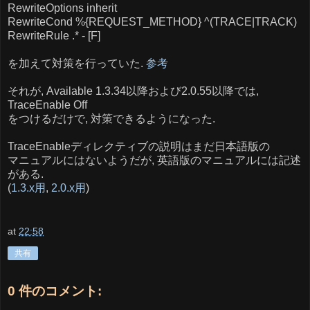
RewriteOptions inherit
RewriteCond %{REQUEST_METHOD} ^(TRACE|TRACK)
RewriteRule .* - [F]
を加えて対策を行っていた.
参考
それが, Available 1.3.34以降および2.0.55以降では,
TraceEnable Off
をつけるだけで, 対策できるようになった.
TraceEnableディレクティブの説明はまだ日本語版の
マニュアルにはないようだが, 英語版のマニュアルには記述
がある.
(
1.3.x用
,
2.0.x用
)
at
22:58
共有
0 件のコメント: