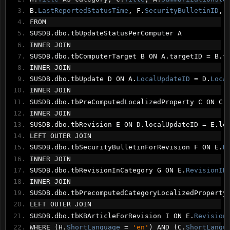
B
.
LastReportedStatusTime
,
 F
.
SecurityBulletinID
,
 
FROM 
SUSDB
.
dbo
.
tbUpdateStatusPerComputer A
INNER JOIN
SUSDB
.
dbo
.
tbComputerTarget B ON A
.
targetID 
=
 B
.
t
INNER JOIN
SUSDB
.
dbo
.
tbUpdate D ON A
.
LocalUpdateID
=
 D
.
Loca
INNER JOIN
SUSDB
.
dbo
.
tbPreComputedLocalizedProperty C ON C
.
INNER JOIN
SUSDB
.
dbo
.
tbRevision E ON D
.
localUpdateID 
=
 E
.
lo
LEFT OUTER JOIN
SUSDB
.
dbo
.
tbSecurityBulletinForRevision F ON E
.
R
INNER JOIN
SUSDB
.
dbo
.
tbRevisionInCategory G ON E
.
RevisionID
INNER JOIN
SUSDB
.
dbo
.
tbPrecomputedCategoryLocalizedProperty
LEFT OUTER JOIN
SUSDB
.
dbo
.
tbKBArticleForRevision I ON E
.
Revision
WHERE 
(
H
.
ShortLanguage
=
'en'
)
 AND 
(
C
.
ShortLangu