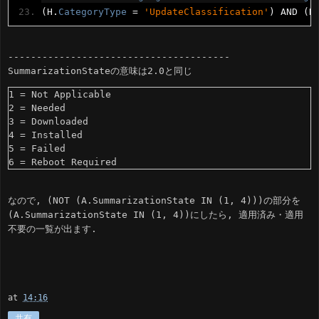
(
H
.
CategoryType
=
'UpdateClassification'
)
 AND 
(
N
---------------------------------------
SummarizationStateの意味は2.0と同じ
1 = Not Applicable

2 = Needed

3 = Downloaded

4 = Installed

5 = Failed

なので, (NOT (A.SummarizationState IN (1, 4)))の部分を
(A.SummarizationState IN (1, 4))にしたら, 適用済み・適用
不要の一覧が出ます.
at
14:16
共有