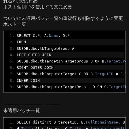
れるが, 念のため
ホスト個別IDを使用する文に変更
ついでに未適用パッチ一覧の重複行も削除するように変更
ホスト一覧
SELECT C
.*,
 A
.
Name
,
 D
.*
FROM
SUSDB
.
dbo
.
tbTargetGroup A
LEFT OUTER JOIN
SUSDB
.
dbo
.
tbTargetInTargetGroup B ON B
.
TargetGro
RIGHT OUTER JOIN
SUSDB
.
dbo
.
tbComputerTarget C ON B
.
TargetID
=
 C
.
T
INNER JOIN
SUSDB
.
dbo
.
tbComputerTargetDetail D ON C
.
TargetID
---------------------------------------
未適用パッチ一覧
SELECT distinct B
.
targetID
,
 B
.
FullDomainName
,
 B
.
H
.
Title
 AS category
,
 C
.
Title
,
 A
.
SummarizationSta