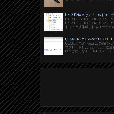
HKU\.Defaultはデフォルト
HKU\.DEFAULT（HKEY_U
HKU\.DEFAULT（HKEY_
ト（＝今後作成されるユーザアカ
QEMU+KVM+SpiceでUEFI＋TP
QEMU上でWindows10の仮
プグレードしようとした。 結論的に
ければならなく、HDDイメージにEF