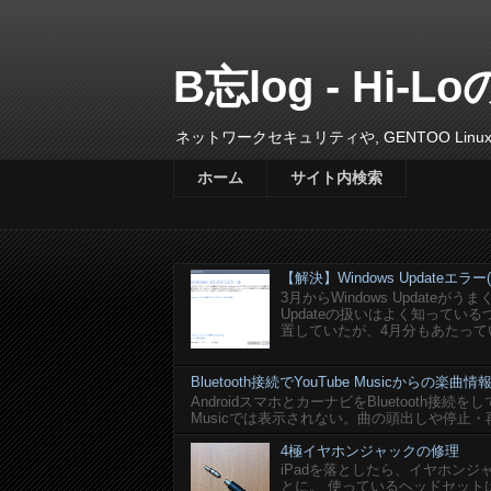
B忘log - Hi-Lo
ネットワークセキュリティや, GENTOO L
ホーム
サイト内検索
【解決】Windows Updateエラー(0x
3月からWindows Update
Updateの扱いはよく知って
置していたが、4月分もあたってい
Bluetooth接続でYouTube Musicからの
AndroidスマホとカーナビをBluetooth接続を
Musicでは表示されない。曲の頭出しや停止・
4極イヤホンジャックの修理
iPadを落としたら、イヤホン
とに。 使っているヘッドセットはlogi