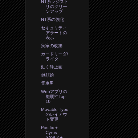
NT系レジスト
リのクリー
ンアップ
NT系の強化
セキュリティ
アラートの
表示
実家の改築
カードリーダ/
ライタ
動く静止画
似顔絵
電車男
Webアプリの
脆弱性Top
10
Movable Type
のレイアウ
ト変更
Postfix +
Cyrus-
SASL2 +