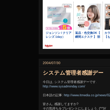
2004/07/30
システム管理者感謝デー
今日は, システム管理者感謝デーです.
http://www.sysadminday.com/
日本語の記事:
http://www.itmedia.co.jp/news/
皆さん, 感謝してますか?
その気持ちをプレゼントにしましょう. (^^)V