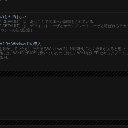
ユーザのものではない。
SERS\.DEFAULT）は、あちこちで間違った認識をされている。
USERS\.DEFAULT）は、デフォルトユーザとかテンプレートユーザと呼ばれるア
ウントの初期設定）...
M2.0のWindows11の導入
想PCを動かしていたが、そろそろWindows11に対応冴えておく必要があると思い
は、Win10はBIOSで動いていたのに対し、Win11はUEFIセキュアブート
I...