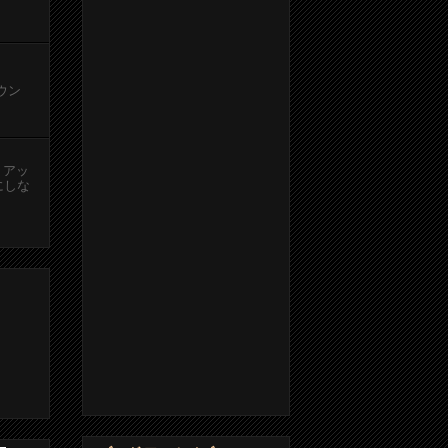
カウン
、アッ
にしな