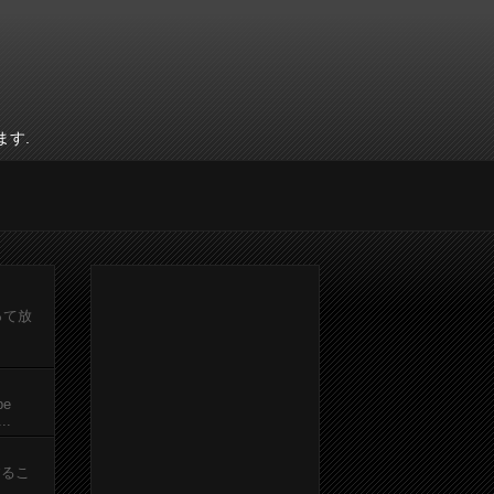
ます.
って放
be
.
するこ