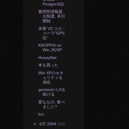
PostgreSQL
脆弱性情報届
出制度, 本日
開始
米軍 VS コカ・
コーラ"GPS
缶"
KNOPPIX on
Win 2K/XP
HoneyNet
本を買った
Win XPのセキ
ュリティを
強化
gentooからXを
除ける
変なもの, 食べ
ました?
kcc
►
6月 2004
(14)