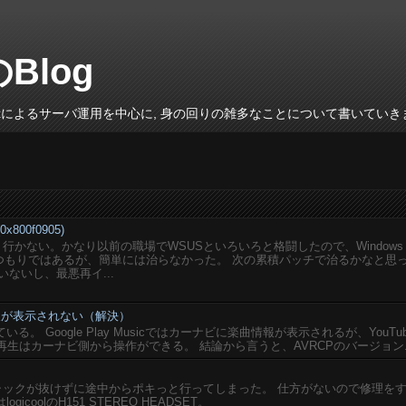
のBlog
inuxによるサーバ運用を中心に, 身の回りの雑多なことについて書いていき
800f0905)
がうまく行かない。かなり以前の職場でWSUSといろいろと格闘したので、Windows
いるつもりではあるが、簡単には治らなかった。 次の累積パッチで治るかなと思
ないし、最悪再イ...
楽曲情報が表示されない（解決）
している。 Google Play Musicではカーナビに楽曲情報が表示されるが、YouTu
再生はカーナビ側から操作ができる。 結論から言うと、AVRCPのバージョン..
ジャックが抜けずに途中からポキっと行ってしまった。 仕方がないので修理を
coolのH151 STEREO HEADSET。