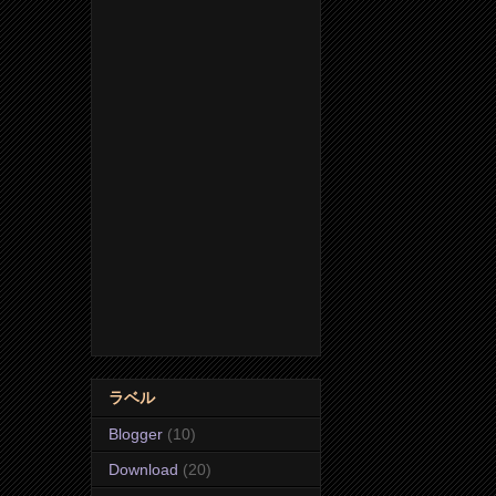
ラベル
Blogger
(10)
Download
(20)