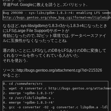
早速Prof. Googleに教えを請うと, ズバリヒット.
Bug 299390 - sys-libs/gdbm-1.8.3-r4: enabling LFS seems
なるほど, sys-libs/gdbmが1.8.3-r3から1.8.3-r4になったとき
にLFS(Large File Support)サポートが
有効になったので, 32ビット環境では, データベースファイ
ルに互換性がなくなったってことね.
運の良いことに, LFSなしのDBをLFSありのDBに変換して
くれるツールを作ってくれている人がいた.
それを使おう.
ソース: http://bugs.gentoo.org/attachment.cgi?id=215326
やること:
0. cd /somewhere/src

1. wget -O converter.c http://bugs.gentoo.org/attachmen
2. emerge '=gdbm-1.8.3-r3'

3. cp /usr/lib/libgdbm.a .

4. emerge '=gdbm-1.8.3-r4'

5. gcc -o converter -O2 -g converter.c libgdbm.a -ldl
