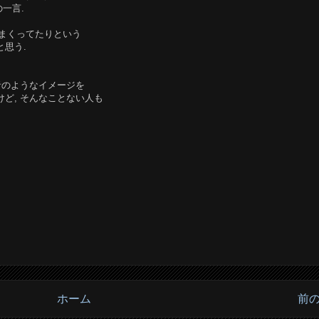
一言.
しまくってたりという
と思う.
者のようなイメージを
けど, そんなことない人も
ホーム
前