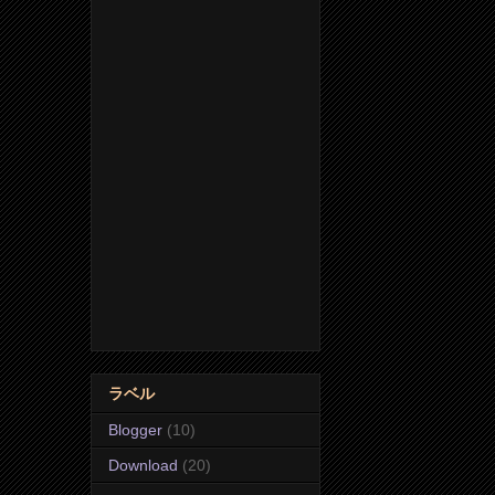
ラベル
Blogger
(10)
Download
(20)