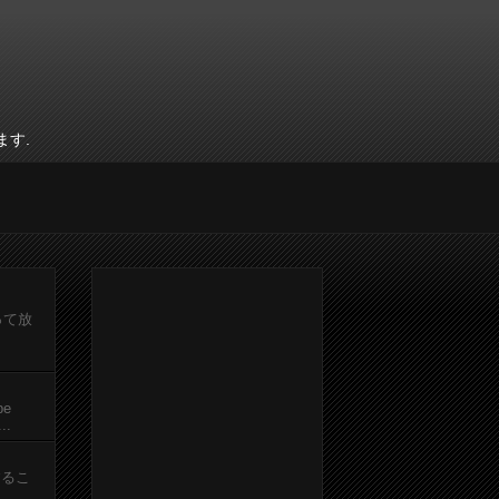
ます.
って放
be
.
するこ