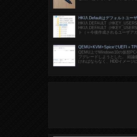
HKU\.Defaultはデフォルト
HKU\.DEFAULT（HKEY_U
HKU\.DEFAULT（HKEY_
ト（＝今後作成されるユーザアカ
QEMU+KVM+SpiceでUEFI＋TP
QEMU上でWindows10の仮
プグレードしようとした。 結論的に
ければならなく、HDDイメージにEF