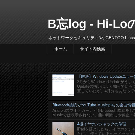
B忘log - Hi-Lo
ネットワークセキュリティや, GENTOO L
ホーム
サイト内検索
【解決】Windows Updateエラー(0x
3月からWindows Update
Updateの扱いはよく知って
置していたが、4月分もあたってい
Bluetooth接続でYouTube Musicからの
AndroidスマホとカーナビをBluetooth接続を
Musicでは表示されない。曲の頭出しや停止・
4極イヤホンジャックの修理
iPadを落としたら、イヤホン
とに。 使っているヘッドセットはlogi