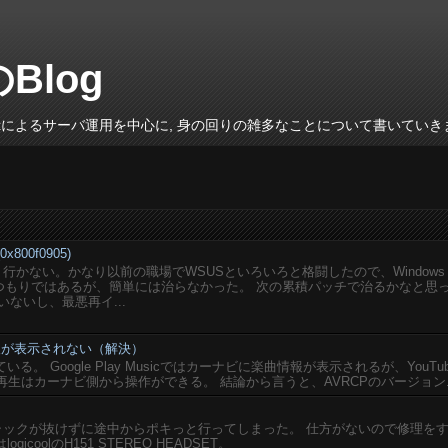
のBlog
inuxによるサーバ運用を中心に, 身の回りの雑多なことについて書いていき
800f0905)
がうまく行かない。かなり以前の職場でWSUSといろいろと格闘したので、Windows
いるつもりではあるが、簡単には治らなかった。 次の累積パッチで治るかなと思
ないし、最悪再イ...
楽曲情報が表示されない（解決）
している。 Google Play Musicではカーナビに楽曲情報が表示されるが、YouTu
再生はカーナビ側から操作ができる。 結論から言うと、AVRCPのバージョン..
ジャックが抜けずに途中からポキっと行ってしまった。 仕方がないので修理を
coolのH151 STEREO HEADSET。