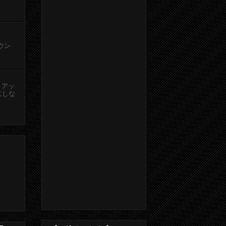
カウン
、アッ
にしな