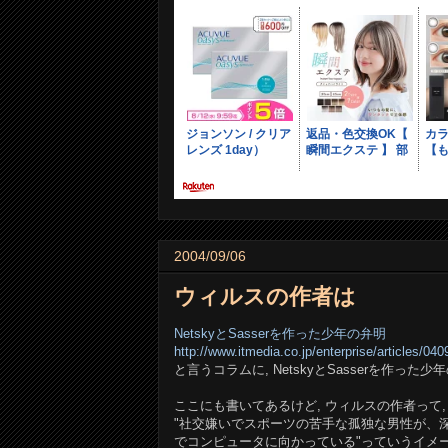
2004/09/06
ウィルスの作者は
NetskyとSasserを作った少年の弁明
http://www.itmedia.co.jp/enterprise/articles/0
と言うコラムに, NetskyとSasserを作った
ここにも書いてあるけど, ウィルスの作者って,
"社交嫌いでスポーツの苦手な孤独な男性が、
でコンピュータに向かっている"っていうイメー