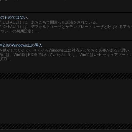
ユーザのものではない。
SERS\.DEFAULT）は、あちこちで間違った認識をされている。
USERS\.DEFAULT）は、デフォルトユーザとかテンプレートユーザと呼ばれるア
ウントの初期設定）...
M2.0のWindows11の導入
想PCを動かしていたが、そろそろWindows11に対応冴えておく必要があると思い
は、Win10はBIOSで動いていたのに対し、Win11はUEFIセキュアブート
I...